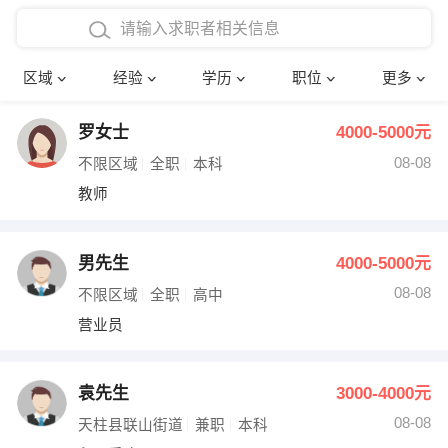
在校学生工作经验
本科
行政后勤
建筑装潢
确定
区域
经验
学历
职位
更多
三年以上工作经验
硕士
销售岗位
教师
罗女士
4000-5000元
四年以上工作经验
博士
文员
护士
08-08
不限区域
全职
本科
五年以上工作经验
财务会计
传单派发
教师
十年以上工作经验
超市零售
促销导购
男先生
4000-5000元
网络IT
保健按摩
08-08
不限区域
全职
高中
营业员
快递员
前台接待
收银员
技术员/工程师
袁先生
3000-4000元
08-08
水电/机修
部门经理
天柱县联山街道
兼职
本科