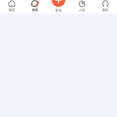
钟女士
3000-4000元
08-07
不限区域
全职
大专
首页
搜索
入驻
我的
发布
行政/后勤
曾女士
3000-4000元
08-07
不限区域
全职
大专
招聘信息
求职简历
行政/后勤
罗先生
4000-5000元
08-07
不限区域
全职
高中
技工/普工
欧女士
面议
08-07
不限区域
全职
大专